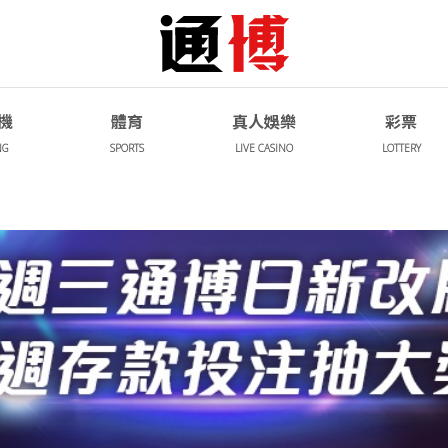
機
體育
真人娛樂
彩票
NG
SPORTS
LIVE CASINO
LOTTERY