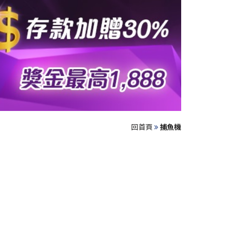
回首頁
捕魚機