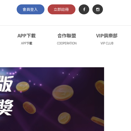
會員登入
立即註冊
APP下載
合作聯盟
VIP俱樂部
APP下載
COOPERATION
VIP CLUB