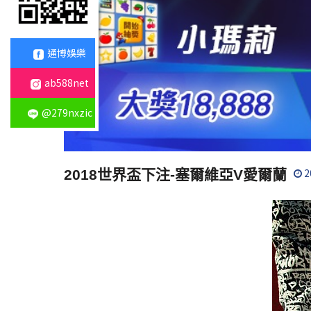
通博娛樂
ab588net
@279nxzic
2
2018世界盃下注-塞爾維亞V愛爾蘭