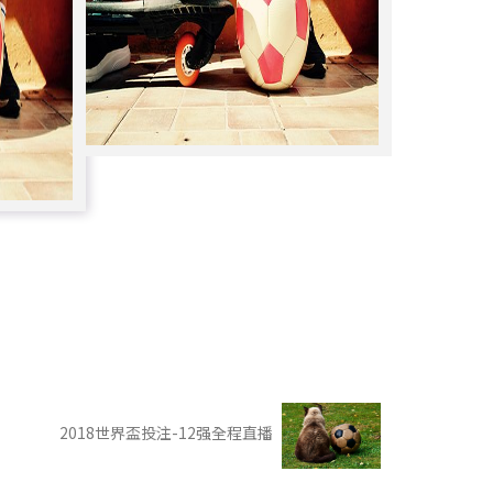
2018世界盃投注-12强全程直播