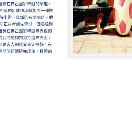
體驗在自己國家舉辦的樂趣。
的國內足球環境將起到一種推
瞭解申辦、舉辦的有關問題。他
前正在考慮先承辦一個高級別
體驗在自己國家舉辦世界盃的
前我們能夠努力打進世界盃，
又是客人的感覺肯定挺好。在
承辦問題調研完成後，具體的