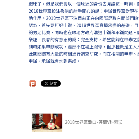
踢球了，但是我們會以一個球迷的身份去見證這一時刻，
2018世界盃投注
魯能的射手開心的說：申辦世界盃對現在
動作用。2018世界盃下注目前正在向國際足聯有關部門
認為，首先要打好申辦、
2018世界盃直播
承辦的基礎，目
的男足比賽，同時也在跟地方政府溝通申辦和承辦問題。
樂趣。長春的有意思的說：完全支持，希望能夠在申辦之
到時如果申辦成功，雖然不在場上踢球，但那種既是主人
此期間還有大量的時間進行調查研究，而在相關的申辦、
申辦、承辦就會水到渠成。
2018世界盃盤口-芬蘭V科索沃