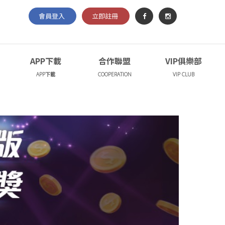
會員登入
立即註冊
APP下載
合作聯盟
VIP俱樂部
APP下載
COOPERATION
VIP CLUB