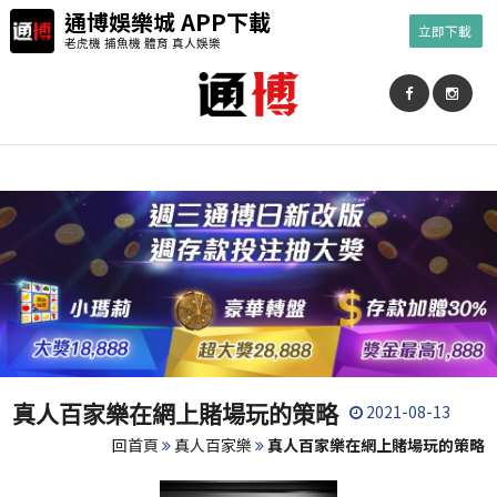
通博娛樂城 APP下載
立即下載
老虎機 捕魚機 體育 真人娛樂
2021-08-13
真人百家樂在網上賭場玩的策略
回首頁
真人百家樂
真人百家樂在網上賭場玩的策略