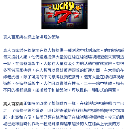
真人百家樂在網上賭場玩的策略
真人百家樂在線賭場在為人類提供一種刺激中感到滿意。他們通過威
脅來投射人類。他們通過提供大量的在線在線賭場視頻遊戲來實現這
一點，在這些遊戲中，人類在大量有吸引力的活動中嘗試冒險。有很
多可供玩家挑選。在人類可以嘗試獲得頭獎的好運方面，有大量的在
線老虎機。除了可用的不同紙牌視頻遊戲外，還有大量在線紙牌視頻
遊戲，在這些遊戲中，人們可以嘗試在撲克、二十一點中獲勝。還有
不同的視頻遊戲，如擲骰子和輪盤賭，可以提供一種形式的興奮。
正如時間改變了整個世界一樣，在線賭場視頻遊戲也早已
真人百家樂
走上了這條平等的道路。時代的奇蹟使在線賭場視頻遊戲變得更加精
彩、刺激和方便。技術已經在線添加了在線賭場視頻遊戲。今天的賭
場已經跟隨時代作為一種能夠接觸越來越多的人在賭桌上玩耍的方