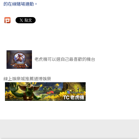
的在線賭場運動。
老虎機可以選自己最喜歡的機台
線上娛樂城推薦通博娛樂